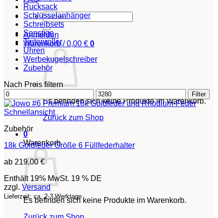
Rucksack
Schlüsselanhänger
Suchen
Schreibsets
nach:
Sonstige
Anmelden
Tintenroller
Warenkorb /
0,00
€
0
Uhren
Werbekugelschreiber
Zubehör
Nach Preis filtern
Min.
Max.
Filter
Es befinden sich keine Produkte im Warenkorb.
Preis
Preis
Schnellansicht
Zurück zum Shop
Zubehör
0
Warenkorb
18k Goldfeder Größe 6 Füllfederhalter
ab
219,00
€
Enthält 19% MwSt. 19 % DE
zzgl.
Versand
Lieferzeit: ca. 2-3 Werktage
Es befinden sich keine Produkte im Warenkorb.
Zurück zum Shop