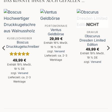
DAS KÖNNTE IHNEN AUCH GEFALLEN …
NICHT
PORTEMONNAIE
Ventus
VORRÄTIG
GRAVUR
Geldbörse
Obscurus
KUGELSCHREIBER
29,99
€
Dresden Limited
Boscus
Enthält 19% MwSt.
Edition
Druckkugelschreiber
19 % DE
49,99
€
zzgl.
Versand
Enthält 19% MwSt.
Lieferzeit: ca. 2-3
19 % DE
Bewertet
Werktage
49,99
€
zzgl.
Versand
mit
5
von
Enthält 19% MwSt.
5
19 % DE
zzgl.
Versand
Lieferzeit: ca. 2-3
Werktage