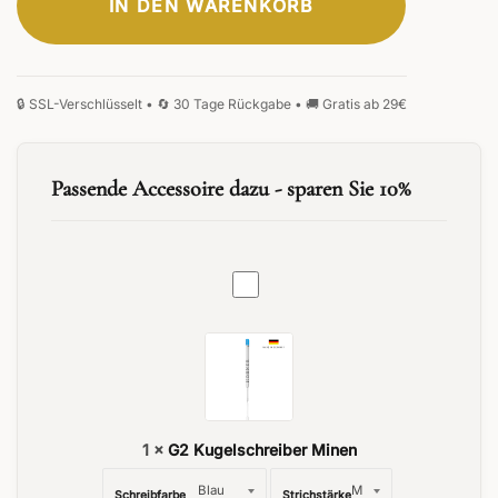
IN DEN WARENKORB
ELEGANT
KLASSISCH
MONOGRAMM
SIGNATUR
HANDSCHRIFT
FRAKTUR
Passende Accessoire dazu - sparen Sie 10%
G2
0
/25
Kugelschreiber
Minen
0
/25
1
×
G2 Kugelschreiber Minen
Schreibfarbe
Strichstärke