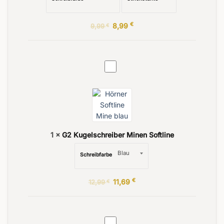
VORDERSEITE
€
8,99
9,99
€
Ihr Text
G2
RÜCKSEITE
Kugelschreiber
Ihr Text
Minen
Softline
1
×
G2 Kugelschreiber Minen Softline
Schreibfarbe
€
11,69
12,99
€
Stifteetui