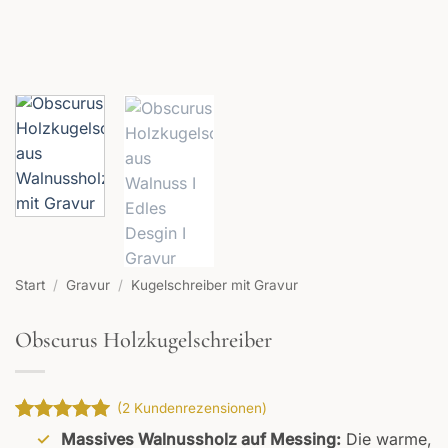
Start
/
Gravur
/
Kugelschreiber mit Gravur
Obscurus Holzkugelschreiber
(
2
Kundenrezensionen)
Bewertet
2
Massives Walnussholz auf Messing:
Die warme,