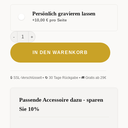
Persönlich gravieren lassen
+10,00 € pro Seite
Urban Kugelschreiber Menge
IN DEN WARENKORB
ELEGANT
KLASSISCH
SIGNATUR
HANDSCHRIFT
FRAKTUR
MONOGRAMM
Passende Accessoire dazu - sparen
Sie 10%
0
/25