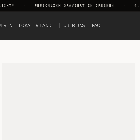
CHT*
·
PERSÖNLICH GRAVIERT IN DRESDEN
·
4.9 
UHREN
LOKALER HANDEL
ÜBER UNS
FAQ