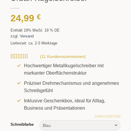
24,99
€
Enthält 19% MwSt. 19 % DE
zzgl.
Versand
Lieferzeit: ca. 2-3 Werktage
(
11
Kundenrezensionen)
Bewertet mit
11
Hochwertiger Metallkugelschreiber mit
5
von 5,
markanter Oberflächenstruktur
basierend
auf
Präziser Drehmechanismus und angenehmes
Kundenbewertungen
Schreibgefühl
Inklusive Geschenkbox, ideal für Alltag,
Business und Präsentationen
ZURÜCKSETZEN
Schreibfarbe