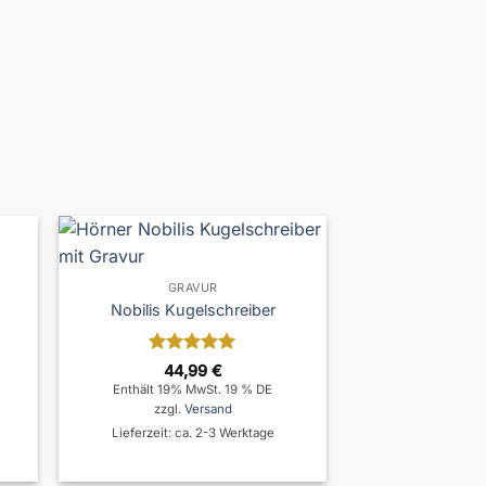
GRAVUR
Nobilis Kugelschreiber
Bewertet
44,99
€
mit
5
von
Enthält 19% MwSt. 19 % DE
5
zzgl.
Versand
Lieferzeit: ca. 2-3 Werktage