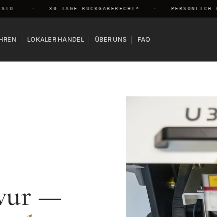
D.
·
30 TAGE RÜCKGABERECHT*
·
PERSÖNLICH GRA
HREN
LOKALER HANDEL
ÜBER UNS
FAQ
avur —