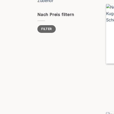
Zubehör
Nach Preis filtern
Min.
Max.
FILTER
Preis
Preis