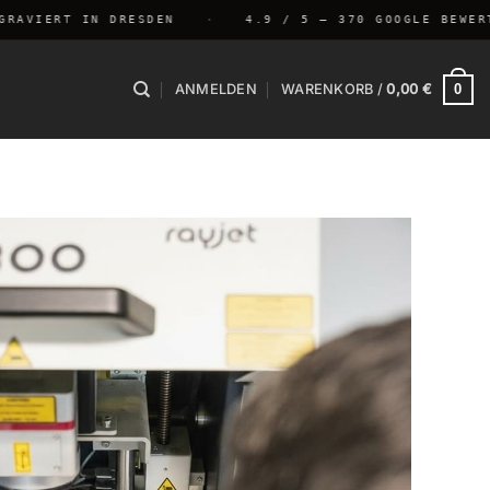
VIERT IN DRESDEN
·
4.9 / 5 — 370 GOOGLE BEWERTUN
0
ANMELDEN
WARENKORB /
0,00
€