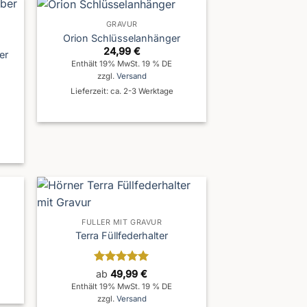
GRAVUR
Orion Schlüsselanhänger
24,99
€
er
Enthält 19% MwSt. 19 % DE
zzgl.
Versand
Lieferzeit: ca. 2-3 Werktage
FÜLLER MIT GRAVUR
Terra Füllfederhalter
Bewertet
ab
49,99
€
mit
4.93
Enthält 19% MwSt. 19 % DE
von 5
zzgl.
Versand