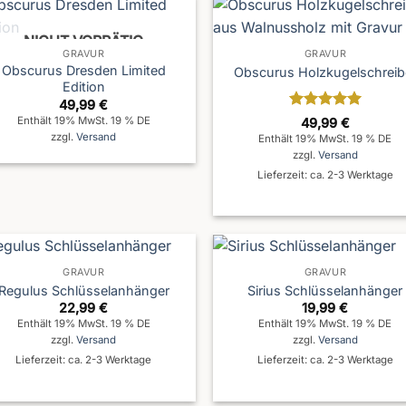
NICHT VORRÄTIG
GRAVUR
GRAVUR
Obscurus Dresden Limited
Obscurus Holzkugelschreib
Edition
49,99
€
Bewertet
Enthält 19% MwSt. 19 % DE
49,99
€
mit
5
von
zzgl.
Versand
Enthält 19% MwSt. 19 % DE
5
zzgl.
Versand
Lieferzeit: ca. 2-3 Werktage
GRAVUR
GRAVUR
Regulus Schlüsselanhänger
Sirius Schlüsselanhänger
22,99
€
19,99
€
Enthält 19% MwSt. 19 % DE
Enthält 19% MwSt. 19 % DE
zzgl.
Versand
zzgl.
Versand
Lieferzeit: ca. 2-3 Werktage
Lieferzeit: ca. 2-3 Werktage