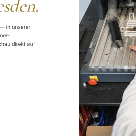
esden.
— in unserer
rner-
chau direkt auf