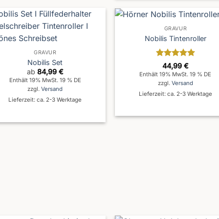
GRAVUR
Nobilis Tintenroller
GRAVUR
Nobilis Set
Bewertet
44,99
€
ab
84,99
€
mit
5
von
Enthält 19% MwSt. 19 % DE
5
Enthält 19% MwSt. 19 % DE
zzgl.
Versand
zzgl.
Versand
Lieferzeit: ca. 2-3 Werktage
Lieferzeit: ca. 2-3 Werktage