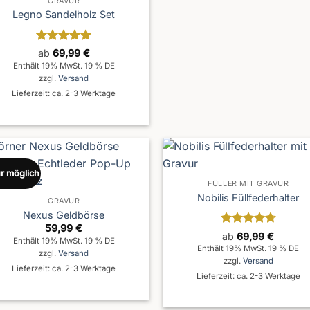
GRAVUR
Legno Sandelholz Set
Bewertet
ab
69,99
€
mit
5
von
Enthält 19% MwSt. 19 % DE
5
zzgl.
Versand
Lieferzeit: ca. 2-3 Werktage
r möglich
FÜLLER MIT GRAVUR
Nobilis Füllfederhalter
GRAVUR
Nexus Geldbörse
59,99
€
Bewertet
ab
69,99
€
Enthält 19% MwSt. 19 % DE
mit
4.67
Enthält 19% MwSt. 19 % DE
zzgl.
Versand
von 5
zzgl.
Versand
Lieferzeit: ca. 2-3 Werktage
Lieferzeit: ca. 2-3 Werktage