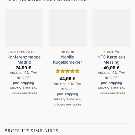
KONFERENZMAPPEN
GRAVUR
ZUBEHÖR
Konferenzmappe
Nobilis
NFC Karte aus
Madrid
Kugelschreiber
Messing
74,99
€
49,99
€
Includes 19% TVA
Includes 19% TVA
Note
5
sur
19 % DE
19 % DE
44,99
€
5
plus
shipping
plus
shipping
Includes 19% TVA
Delivery Time: env.
Delivery Time: env.
19 % DE
5 Jours ouvrables
5 Jours ouvrables
plus
shipping
Delivery Time: env.
5 Jours ouvrables
PRODUITS SIMILAIRES