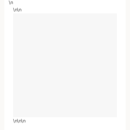
\n
\n\n
\n\n\n