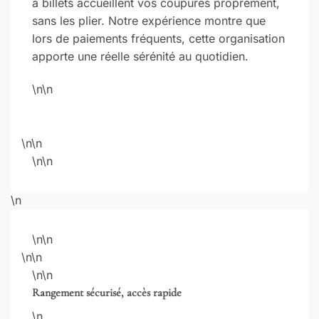
à billets accueillent vos coupures proprement,
sans les plier. Notre expérience montre que
lors de paiements fréquents, cette organisation
apporte une réelle sérénité au quotidien.
\n\n
\n\n
\n\n
\n
\n\n
\n\n
\n\n
Rangement sécurisé, accès rapide
\n