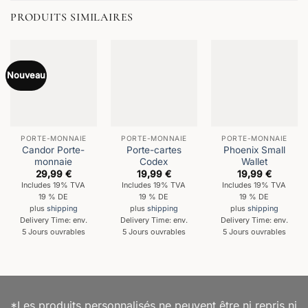
PRODUITS SIMILAIRES
Nouveau
PORTE-MONNAIE
PORTE-MONNAIE
PORTE-MONNAIE
Candor Porte-
Porte-cartes
Phoenix Small
monnaie
Codex
Wallet
29,99
€
19,99
€
19,99
€
Includes 19% TVA
Includes 19% TVA
Includes 19% TVA
19 % DE
19 % DE
19 % DE
plus
shipping
plus
shipping
plus
shipping
Delivery Time: env.
Delivery Time: env.
Delivery Time: env.
5 Jours ouvrables
5 Jours ouvrables
5 Jours ouvrables
*Les produits personnalisés ne peuvent être ni repris ni