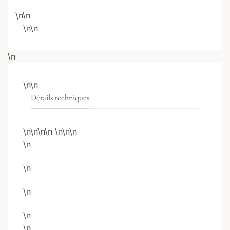
\n\n
\n\n
\n
\n\n
Détails techniques
\n\n\n\n
\n
\n
\n
\n
\n
\n
\n
\n