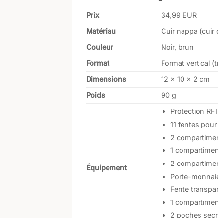
Prix
34,99 EUR
Matériau
Cuir nappa (cuir 
Couleur
Noir, brun
Format
Format vertical (tr
Dimensions
12 x 10 x 2 cm
Poids
90 g
Protection RF
11 fentes pour
2 compartimen
1 compartiment
2 compartiment
Équipement
Porte-monnai
Fente transpa
1 compartiment
2 poches secr