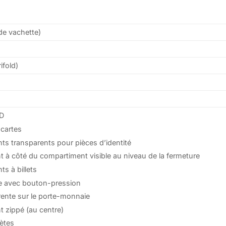
de vachette)
ifold)
ID
 cartes
ts transparents pour pièces d’identité
 à côté du compartiment visible au niveau de la fermeture
s à billets
e avec bouton-pression
rente sur le porte-monnaie
 zippé (au centre)
ètes