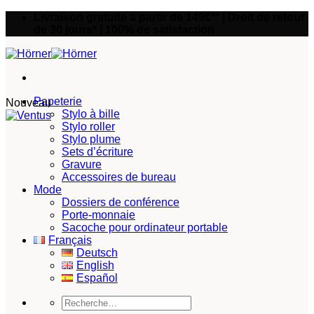
Passer
Livraison gratuite à partir de 149€** | Droit de retour
au
de 30 jours* | 100% de satisfaction
contenu
Papeterie
Nouveau
Stylo à bille
Stylo roller
Stylo plume
Sets d’écriture
Gravure
Accessoires de bureau
Mode
Dossiers de conférence
Porte-monnaie
Sacoche pour ordinateur portable
Français
Deutsch
English
Español
Recherche
pour :