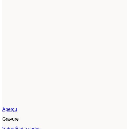
Aperçu
Gravure
Virtus Étui à cartes