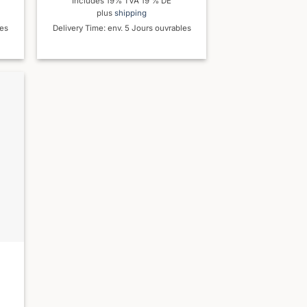
Includes 19% TVA 19 % DE
plus
shipping
les
Delivery Time: env. 5 Jours ouvrables