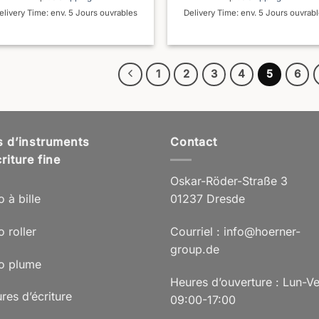
elivery Time: env. 5 Jours ouvrables
Delivery Time: env. 5 Jours ouvrab
1
2
3
4
5
6
s d’instruments
Contact
riture fine
Oskar-Röder-Straße 3
o à bille
01237 Dresde
o roller
Courriel : info@hoerner-
group.de
lo plume
Heures d’ouverture : Lun-V
res d’écriture
09:00-17:00