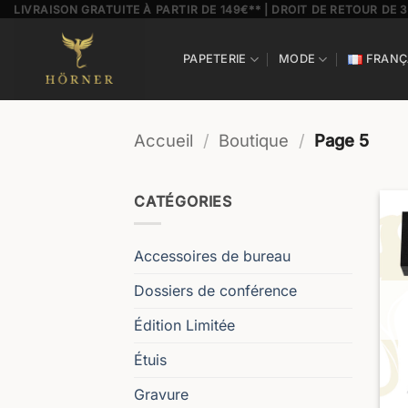
Passer
LIVRAISON GRATUITE À PARTIR DE 149€** | DROIT DE RETOUR DE 
au
contenu
PAPETERIE
MODE
FRANÇ
Accueil
/
Boutique
/
Page 5
CATÉGORIES
Accessoires de bureau
Dossiers de conférence
Édition Limitée
Étuis
Gravure