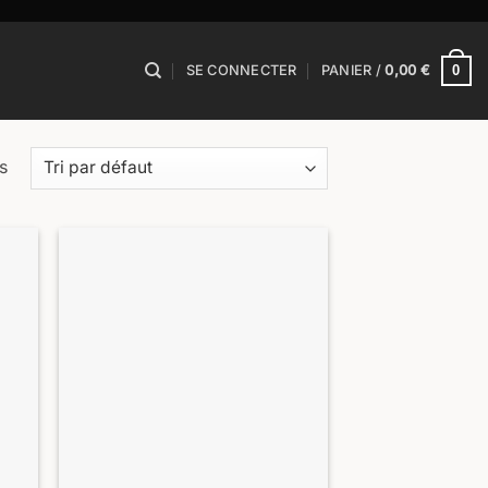
0
SE CONNECTER
PANIER /
0,00
€
s