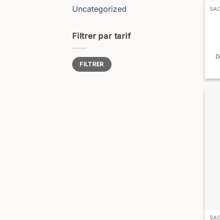
Uncategorized
Filtrer par tarif
D
Prix
Prix
FILTRER
min
max