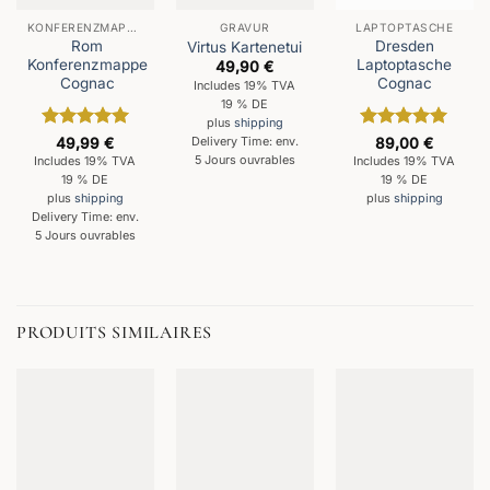
KONFERENZMAPPEN
GRAVUR
LAPTOPTASCHE
Rom
Dresden
Virtus Kartenetui
Konferenzmappe
Laptoptasche
49,90
€
Cognac
Cognac
Includes 19% TVA
19 % DE
plus
shipping
Note
5
sur
Note
5
sur
Delivery Time: env.
49,99
€
89,00
€
5
5
5 Jours ouvrables
Includes 19% TVA
Includes 19% TVA
19 % DE
19 % DE
plus
shipping
plus
shipping
Delivery Time: env.
5 Jours ouvrables
PRODUITS SIMILAIRES