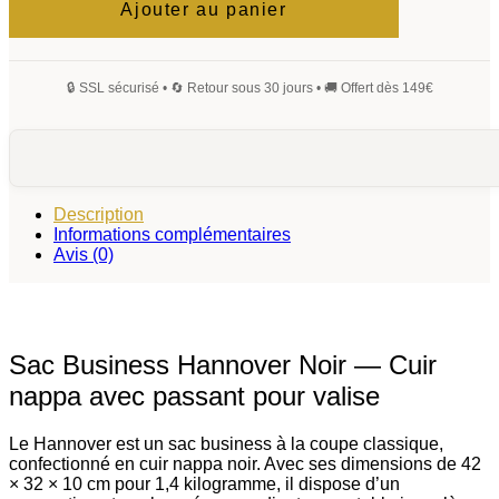
Sac
Ajouter au panier
Business
Hannover
Noir
Description
Informations complémentaires
Avis (0)
Sac Business Hannover Noir — Cuir
nappa avec passant pour valise
Le Hannover est un sac business à la coupe classique,
confectionné en cuir nappa noir. Avec ses dimensions de 42
× 32 × 10 cm pour 1,4 kilogramme, il dispose d’un