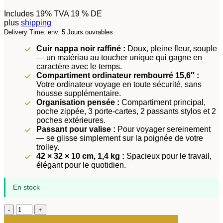
Includes 19% TVA 19 % DE
plus
shipping
Delivery Time: env. 5 Jours ouvrables
Cuir nappa noir raffiné :
Doux, pleine fleur, souple
— un matériau au toucher unique qui gagne en
caractère avec le temps.
Compartiment ordinateur rembourré 15,6″ :
Votre ordinateur voyage en toute sécurité, sans
housse supplémentaire.
Organisation pensée :
Compartiment principal,
poche zippée, 3 porte-cartes, 2 passants stylos et 2
poches extérieures.
Passant pour valise :
Pour voyager sereinement
— se glisse simplement sur la poignée de votre
trolley.
42 × 32 × 10 cm, 1,4 kg :
Spacieux pour le travail,
élégant pour le quotidien.
En stock
quantité
de