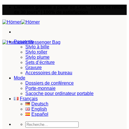
Passer
Livraison gratuite à partir de 149€** | Droit de retour
au
de 30 jours* | 100% de satisfaction
contenu
Papeterie
Stylo à bille
Stylo roller
Stylo plume
Sets d’écriture
Gravure
Accessoires de bureau
Mode
Dossiers de conférence
Porte-monnaie
Sacoche pour ordinateur portable
Français
Deutsch
English
Español
Recherche
pour :