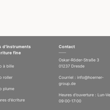
s d’instruments
Contact
riture fine
Oskar-Röder-Straße 3
o à bille
01237 Dresde
o roller
Courriel : info@hoerner-
group.de
lo plume
Heures d’ouverture : Lun-V
res d’écriture
09:00-17:00