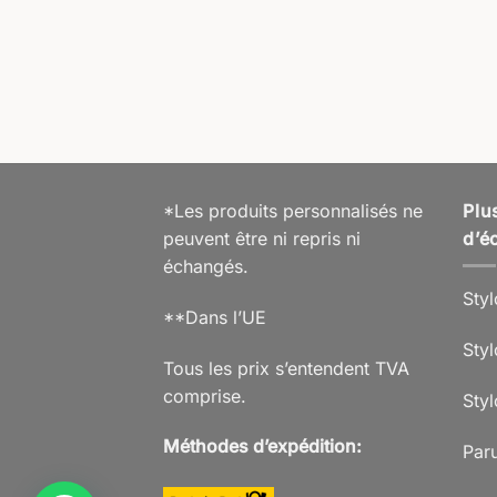
ntal
,99
€
% TVA 19 % DE
hipping
v. 5 Jours ouvrables
*Les produits personnalisés ne
Plu
peuvent être ni repris ni
d’éc
échangés.
Styl
**Dans l’UE
Styl
Tous les prix s’entendent TVA
comprise.
Sty
Méthodes d’expédition:
Paru