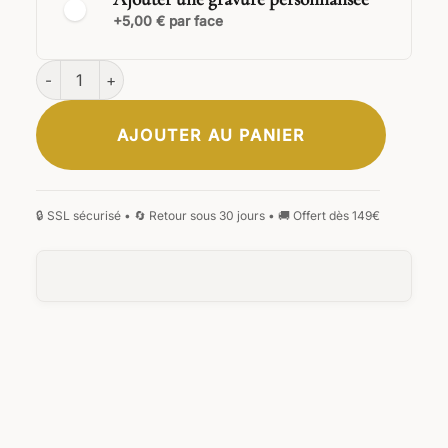
+5,00 € par face
quantité de Porte-clés Orion
AJOUTER AU PANIER
CLASSIQUE
ÉLÉGANTE
SIGNATURE
MANUSCRITE
GOTHIQUE
MONOGRAMME
0
/5