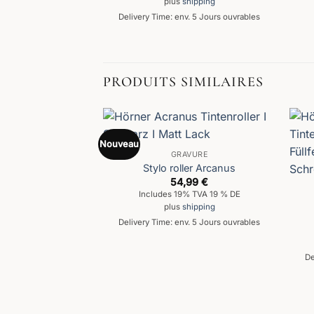
plus
shipping
Delivery Time: env. 5 Jours ouvrables
PRODUITS SIMILAIRES
Nouveau
GRAVURE
Stylo roller Arcanus
54,99
€
Includes 19% TVA 19 % DE
plus
shipping
Delivery Time: env. 5 Jours ouvrables
De
AVURE
egno en bois de