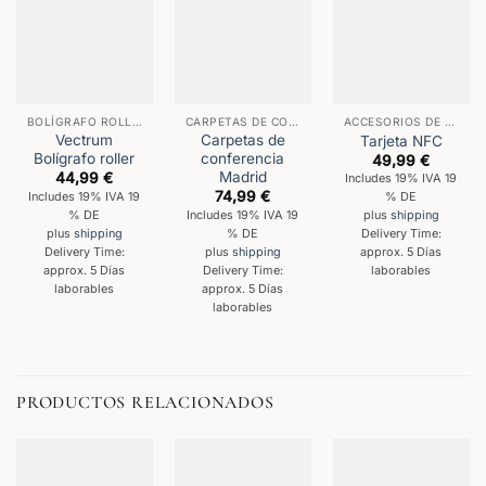
BOLÍGRAFO ROLLER
CARPETAS DE CONFERENCIAS
ACCESORIOS DE PAPELERÍA
Vectrum
Carpetas de
Tarjeta NFC
Bolígrafo roller
conferencia
49,99
€
Madrid
44,99
€
Includes 19% IVA 19
74,99
€
Includes 19% IVA 19
% DE
% DE
Includes 19% IVA 19
plus
shipping
% DE
plus
shipping
Delivery Time:
Delivery Time:
plus
shipping
approx. 5 Días
approx. 5 Días
Delivery Time:
laborables
laborables
approx. 5 Días
laborables
PRODUCTOS RELACIONADOS