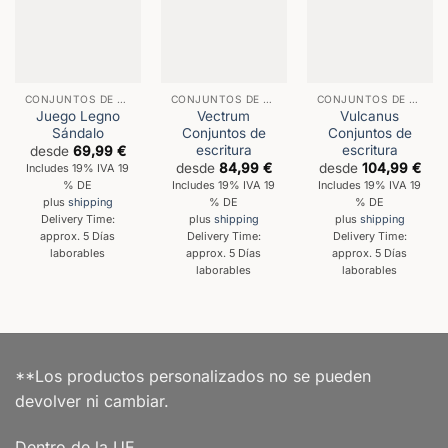
CONJUNTOS DE ESCRITURA
CONJUNTOS DE ESCRITURA
CONJUNTOS DE ESCRITURA
Juego Legno
Vectrum
Vulcanus
Sándalo
Conjuntos de
Conjuntos de
escritura
escritura
desde
69,99
€
desde
84,99
€
desde
104,99
€
Includes 19% IVA 19
% DE
Includes 19% IVA 19
Includes 19% IVA 19
% DE
% DE
plus
shipping
Delivery Time:
plus
shipping
plus
shipping
approx. 5 Días
Delivery Time:
Delivery Time:
laborables
approx. 5 Días
approx. 5 Días
laborables
laborables
**Los productos personalizados no se pueden
devolver ni cambiar.
Dentro de la UE