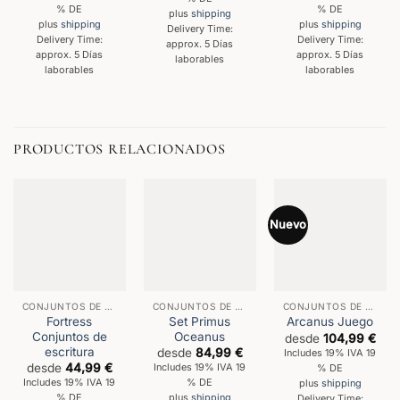
% DE
% DE
plus
shipping
plus
shipping
plus
shipping
Delivery Time:
Delivery Time:
Delivery Time:
approx. 5 Días
approx. 5 Días
approx. 5 Días
laborables
laborables
laborables
PRODUCTOS RELACIONADOS
Nuevo
CONJUNTOS DE ESCRITURA
CONJUNTOS DE ESCRITURA
CONJUNTOS DE ESCRITURA
Fortress
Set Primus
Arcanus Juego
Conjuntos de
Oceanus
desde
104,99
€
escritura
desde
84,99
€
Includes 19% IVA 19
desde
44,99
€
Includes 19% IVA 19
% DE
Includes 19% IVA 19
% DE
plus
shipping
% DE
plus
shipping
Delivery Time: