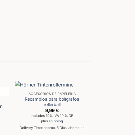
REVERSO
Su texto
ACCESORIOS DE PAPELERÍA
Recambios para bolígrafos
rollerball
en
9,99
€
Includes 19% IVA 19 % DE
plus
shipping
Delivery Time: approx. 5 Días laborables