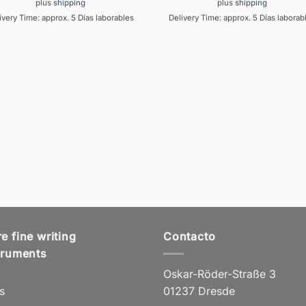
plus
shipping
plus
shipping
ivery Time: approx. 5 Días laborables
Delivery Time: approx. 5 Días laborab
e fine writing
Contacto
truments
Oskar-Röder-Straße 3
s
01237 Dresde