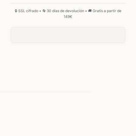
MANUSCRITA
GÓTICA
MONOGRAMA
0
/25
0
/25
ANVERSO
Su texto