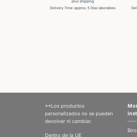
plus
shipping
Delivery Time: approx. 5 Días laborables
Del
BADO
stilográfica de
dalo
,99
€
% IVA 19 % DE
hipping
ox. 5 Días laborables
**Los productos
Mor
personalizados no se pueden
ins
devolver ni cambiar.
Biro
Dentro de la UE