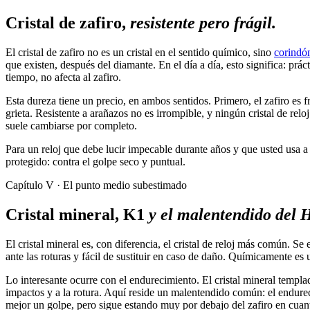
Cristal de zafiro,
resistente pero frágil.
El cristal de zafiro no es un cristal en el sentido químico, sino
corindó
que existen, después del diamante. En el día a día, esto significa: pr
tiempo, no afecta al zafiro.
Esta dureza tiene un precio, en ambos sentidos. Primero, el zafiro es 
grieta. Resistente a arañazos no es irrompible, y ningún cristal de relo
suele cambiarse por completo.
Para un reloj que debe lucir impecable durante años y que usted usa a 
protegido: contra el golpe seco y puntual.
Capítulo V · El punto medio subestimado
Cristal mineral, K1
y el malentendido del 
El cristal mineral es, con diferencia, el cristal de reloj más común. S
ante las roturas y fácil de sustituir en caso de daño. Químicamente es 
Lo interesante ocurre con el endurecimiento. El cristal mineral tem
impactos y a la rotura. Aquí reside un malentendido común: el endurecim
mejor un golpe, pero sigue estando muy por debajo del zafiro en cuan