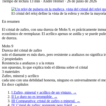
Tiempo de lectura 13 min
·
Andre Hörner
·
26 de junio de 2026
El cristal del reloj define la vista de la esfera y recibe la mayor
En resumen
El cristal de zafiro, con una dureza de Mohs 9, es prácticamente inmune 
económico de reemplazar. El acrílico apenas se astilla y se puede pulir
de dureza.
Mohs 9
Dureza del cristal de zafiro
solo el diamante es más duro, pero resistente a arañazos no significa i
2 propiedades
Resistencia a arañazos y a la rotura
son opuestas, lo que explica todo el dilema sobre el cristal
3 materiales
Zafiro, mineral y acrílico
cada uno con una debilidad honesta, ninguno es universalmente el me
En doce capítulos
I
Zafiro, mineral y acrílico de un vistazo.
→
II
Lo duro no es irrompible.
→
III
Comparativa: cristal de zafiro o mineral.
→
IV
Cristal de zafiro: resistente pero frágil.
→