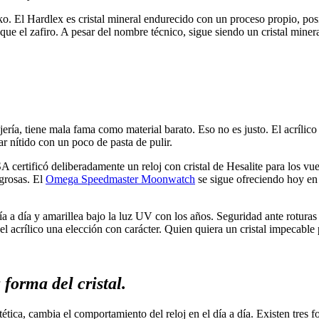
ko. El Hardlex es cristal mineral endurecido con un proceso propio, posi
 que el zafiro. A pesar del nombre técnico, sigue siendo un cristal min
ojería, tiene mala fama como material barato. Eso no es justo. El acrílic
ar nítido con un poco de pasta de pulir.
 certificó deliberadamente un reloj con cristal de Hesalite para los vuel
igrosas. El
Omega Speedmaster Moonwatch
se sigue ofreciendo hoy en u
ía a día y amarillea bajo la luz UV con los años. Seguridad ante roturas 
l acrílico una elección con carácter. Quien quiera un cristal impecable
 forma del cristal.
estética, cambia el comportamiento del reloj en el día a día. Existen t