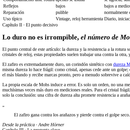
Reflejos
bajos
bajos a medio
Reparación
pulible
normalmente 
Uso típico
Vintage, reloj herramienta
Diario, inicia
Capítulo II · El punto decisivo
Lo duro no es irrompible,
el número de Mo
El punto central de este artículo: la dureza y la resistencia a la rot
cristales de reloj, estas propiedades suelen trabajar una contra la otr
El zafiro es extremadamente duro, un corindón sintético con
dureza M
misma dureza lo hace frágil: como cristal, apenas cede ante un golpe; e
el más blando y recibe marcas pronto, pero a menudo sobrevive a caíd
La propia escala de Mohs induce a error. Es solo un orden, no una medi
muchísimas veces más duro en mediciones reales. Para el cristal frági
solo la conclusión: una cifra de dureza alta promete resistencia a arañ
„
El zafiro gana contra los arañazos y pierde contra el golpe seco.
Desde la práctica · Andre Hörner
Capítulo III · La pregunta clave