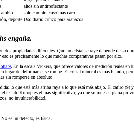
s
altos sin antirreflectante
cambio
solo cambio, caso más caro
ción, deporte
Uso diario crítico para arañazos
hs engaña.
ura son dos propiedades diferentes. Que un cristal se raye depende de su 
a, y eso es precisamente lo que muchas comparativas pasan por alto.
ohs 9
. En la escala Vickers, que ofrece valores de medición reales en 
n lugar de deformarse, se rompe. El cristal mineral es más blando, pero 
as sin romperse en absoluto.
da: lo que está más arriba raya a lo que está más abajo. El zafiro (9) y
l, el test de Knoop es el más significativo, ya que su muesca plana pro
azos, no invulnerabilidad.
 No es un defecto, es física.