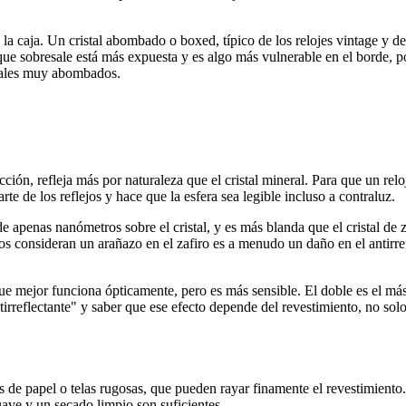
la caja. Un cristal abombado o boxed, típico de los relojes vintage y del
 que sobresale está más expuesta y es algo más vulnerable en el borde, po
istales muy abombados.
acción, refleja más por naturaleza que el cristal mineral. Para que un re
rte de los reflejos y hace que la esfera sea legible incluso a contraluz.
e apenas nanómetros sobre el cristal, y es más blanda que el cristal de 
 consideran un arañazo en el zafiro es a menudo un daño en el antirref
l que mejor funciona ópticamente, pero es más sensible. El doble es el m
tirreflectante" y saber que ese efecto depende del revestimiento, no solo
s de papel o telas rugosas, que pueden rayar finamente el revestimiento
uave y un secado limpio son suficientes.