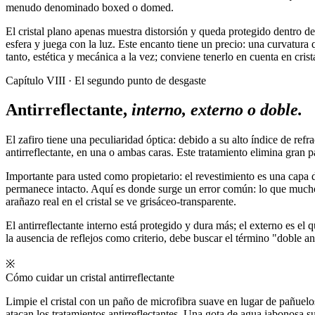
menudo denominado boxed o domed.
El cristal plano apenas muestra distorsión y queda protegido dentro de 
esfera y juega con la luz. Este encanto tiene un precio: una curvatura
tanto, estética y mecánica a la vez; conviene tenerlo en cuenta en cr
Capítulo VIII · El segundo punto de desgaste
Antirreflectante,
interno, externo o doble.
El zafiro tiene una peculiaridad óptica: debido a su alto índice de refr
antirreflectante, en una o ambas caras. Este tratamiento elimina gran pa
Importante para usted como propietario: el revestimiento es una capa d
permanece intacto. Aquí es donde surge un error común: lo que muchos
arañazo real en el cristal se ve grisáceo-transparente.
El antirreflectante interno está protegido y dura más; el externo es e
la ausencia de reflejos como criterio, debe buscar el término "doble an
※
Cómo cuidar un cristal antirreflectante
Limpie el cristal con un paño de microfibra suave en lugar de pañuelo
atacan los tratamientos antirreflectantes. Una gota de agua jabonosa s