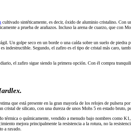
n
cultivado sintéticamente, es decir, óxido de aluminio cristalino. Con 
ácticamente a prueba de arañazos. Incluso la arena de cuarzo, que con Mo
frágil. Un golpe seco en un borde o una caída sobre un suelo de piedra p
j es indestructible. Segundo, el zafiro es el tipo de cristal más caro, ta
diario, el zafiro sigue siendo la primera opción. Con él compra tranquil
Hardlex.
e estima que está presente en la gran mayoría de los relojes de pulsera p
un cristal de silicato, con una dureza de unos Mohs 5 en estado bruto, p
plado térmica o químicamente, vendido a menudo bajo nombres como K1, a
iento mejora principalmente la resistencia a la rotura, no la resistenci
to a rayado.