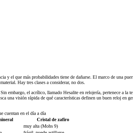
ia y el que más probabilidades tiene de dañarse. El marco de una puerta,
material. Hay tres clases a considerar, no dos.
Sin embargo, el acrílico, llamado Hesalite en relojería, pertenece a la ter
sca una visión rápida de qué características definen un buen reloj en ge
ue cuentan en el día a día
mineral
Cristal de zafiro
muy alta (Mohs 9)
ta
frágil, puede astillarse