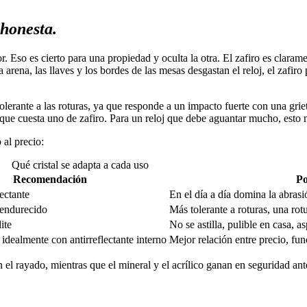
 honesta.
jor. Eso es cierto para una propiedad y oculta la otra. El zafiro es clar
 arena, las llaves y los bordes de las mesas desgastan el reloj, el zafir
s tolerante a las roturas, ya que responde a un impacto fuerte con una gr
o que cuesta uno de zafiro. Para un reloj que debe aguantar mucho, esto
 al precio:
Qué cristal se adapta a cada uso
Recomendación
Po
lectante
En el día a día domina la abrasi
 endurecido
Más tolerante a roturas, una rot
ite
No se astilla, pulible en casa, a
, idealmente con antirreflectante interno
Mejor relación entre precio, fun
 en el rayado, mientras que el mineral y el acrílico ganan en seguridad an