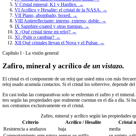
V
Cristal mineral, K1 y Hardlex.
→
VI
Acrílico y Hesalite: el cristal de la NASA.
→
VII
Plano, abombado, boxed.
→
VIII
Antirreflectante: interno, externo, doble.
→
IX
Sapphire-coated y otras trampas.
→
X
¿Qué cristal tiene mi reloj?
→
XI
¿Pulir o cambiar?
→
XII
Qué cristales llevan el Nova y el Pulsar.
→
Capítulo I · La visión general
Zafiro, mineral y acrílico
de un vistazo.
El cristal es el componente de un reloj que usted mira con más frecuenc
reloj usado acumula contactos. Si el cristal los sobrevive, depende del 
En casi todas las comparativas solo se enfrentan el zafiro y el mineral. 
tres según las propiedades que realmente cuentan en el día a día. Si bu
nos centramos exclusivamente en el cristal.
Zafiro, mineral y acrílico según las propiedades q
Criterio
Acrílico / Hesalite
Cristal 
Resistencia a arañazos
baja
media
Comportamiento ante rotura
apenas se astilla
se agrieta, sal