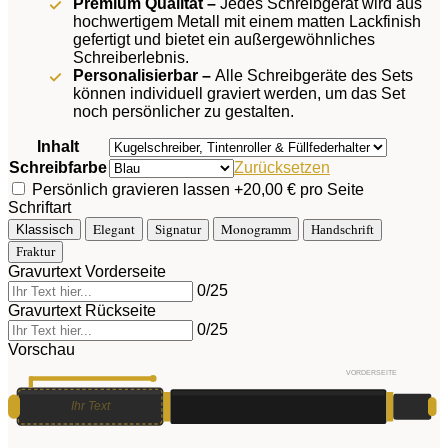
Premium Qualität –
Jedes Schreibgerät wird aus
hochwertigem Metall mit einem matten Lackfinish
gefertigt und bietet ein außergewöhnliches
Schreiberlebnis.
Personalisierbar –
Alle Schreibgeräte des Sets
können individuell graviert werden, um das Set
noch persönlicher zu gestalten.
Inhalt
Schreibfarbe
Zurücksetzen
Persönlich gravieren lassen
+20,00 € pro Seite
Schriftart
Elegant
Monogramm
Klassisch
Signatur
Handschrift
Fraktur
Gravurtext Vorderseite
0
/25
Gravurtext Rückseite
0
/25
Vorschau
VORDERSEITE
Ihr Text