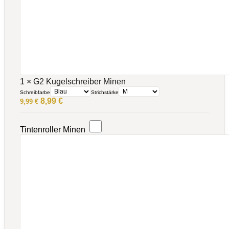
1
×
G2 Kugelschreiber Minen
Schreibfarbe
Strichstärke
Ursprünglicher
Aktueller
8,99
€
9,99
€
Preis
Preis
war:
ist:
9,99 €
8,99 €.
Tintenroller Minen