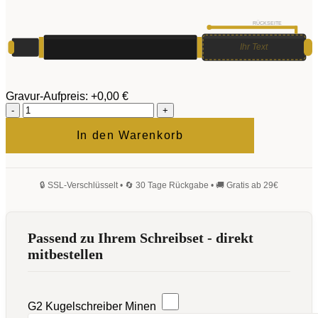
RÜCKSEITE
Ihr Text
Gravur-Aufpreis:
+0,00 €
Arcanus
Set
Menge
In den Warenkorb
Passend zu Ihrem Schreibset - direkt
mitbestellen
G2 Kugelschreiber Minen