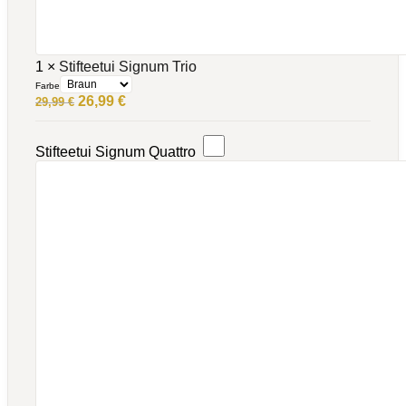
1
×
Stifteetui Signum Trio
Farbe
Ursprünglicher
Aktueller
26,99
€
29,99
€
Preis
Preis
war:
ist:
29,99 €
26,99 €.
Stifteetui Signum Quattro