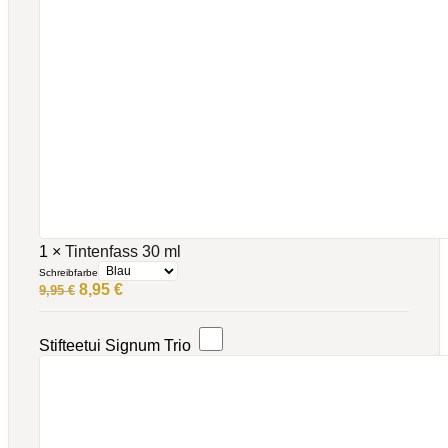
1
×
Tintenfass 30 ml
Schreibfarbe
Ursprünglicher
Aktueller
8,95
€
9,95
€
Preis
Preis
war:
ist:
9,95 €
8,95 €.
Stifteetui Signum Trio