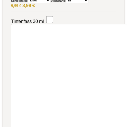
Schreibfarbe
Strichstärke
Ursprünglicher
Aktueller
8,99
€
9,99
€
Preis
Preis
war:
ist:
9,99 €
8,99 €.
Tintenfass 30 ml