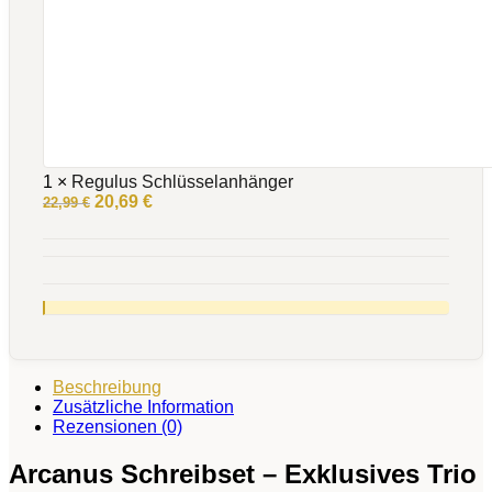
1
×
Regulus Schlüsselanhänger
Ursprünglicher
Aktueller
20,69
€
22,99
€
Preis
Preis
war:
ist:
22,99 €
20,69 €.
Beschreibung
Zusätzliche Information
Rezensionen (0)
Arcanus Schreibset – Exklusives Trio