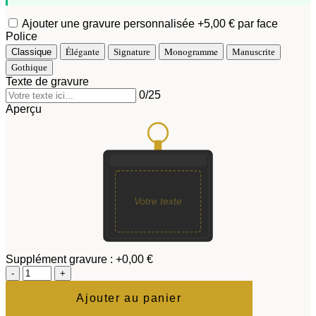
Ajouter une gravure personnalisée
+5,00 € par face
Police
Élégante
Monogramme
Classique
Signature
Manuscrite
Gothique
Texte de gravure
0
/25
Aperçu
Votre texte
Supplément gravure :
+0,00 €
quantité
de
Porte-
Ajouter au panier
clés