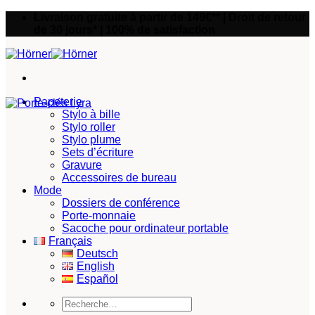
Passer
Livraison gratuite à partir de 149€** | Droit de retour
au
de 30 jours* | 100% de satisfaction
contenu
Papeterie
Stylo à bille
Stylo roller
Stylo plume
Sets d’écriture
Gravure
Accessoires de bureau
Mode
Dossiers de conférence
Porte-monnaie
Sacoche pour ordinateur portable
Français
Deutsch
English
Español
Recherche
pour :