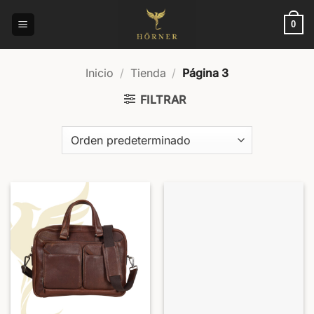
Saltar
al
0
contenido
Inicio
/
Tienda
/
Página 3
FILTRAR