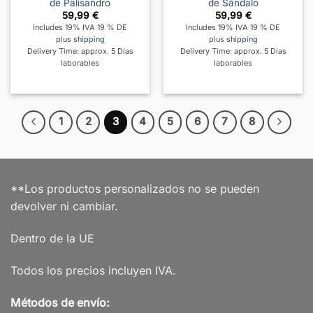
de Palisandro
de Sándalo
59,99
€
59,99
€
Includes 19% IVA 19 % DE
Includes 19% IVA 19 % DE
plus
shipping
plus
shipping
Delivery Time: approx. 5 Días
Delivery Time: approx. 5 Días
laborables
laborables
1
2
3
4
5
6
7
8
**Los productos personalizados no se pueden
devolver ni cambiar.
Dentro de la UE
Todos los precios incluyen IVA.
Métodos de envío: