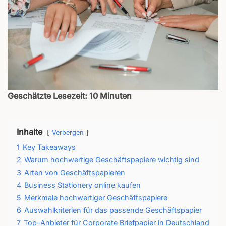
Geschätzte Lesezeit: 10 Minuten
Inhalte
Verbergen
1
Key Takeaways
2
Warum hochwertige Geschäftspapiere wichtig sind
3
Arten von Geschäftspapieren
4
Business Stationery online kaufen
5
Merkmale hochwertiger Geschäftspapiere
6
Auswahlkriterien für das passende Geschäftspapier
7
Top-Anbieter für Corporate Briefpapier in Deutschland