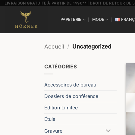
Passer
LIVRAISON GRATUITE À PARTIR DE 149€** | DROIT DE RETOUR DE 
au
contenu
PAPETERIE
MODE
FRANÇ
Accueil
/
Uncategorized
CATÉGORIES
Accessoires de bureau
Dossiers de conférence
Édition Limitée
Étuis
Gravure