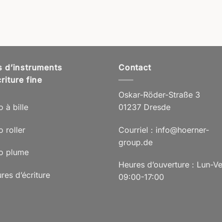
s d’instruments
Contact
riture fine
Oskar-Röder-Straße 3
o à bille
01237 Dresde
o roller
Courriel : info@hoerner-
group.de
lo plume
Heures d’ouverture : Lun-V
res d’écriture
09:00-17:00