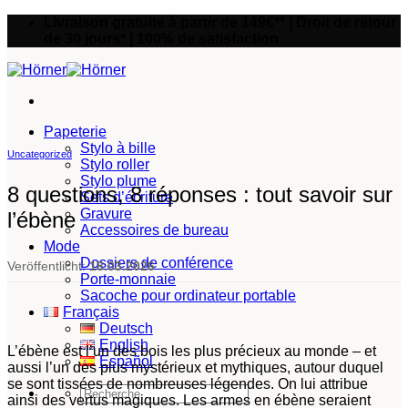
Passer
Livraison gratuite à partir de 149€** | Droit de retour
au
de 30 jours* | 100% de satisfaction
contenu
Papeterie
Stylo à bille
Uncategorized
Stylo roller
Stylo plume
8 questions, 8 réponses : tout savoir sur
Sets d’écriture
Gravure
l’ébène
Accessoires de bureau
Mode
Dossiers de conférence
Veröffentlicht:
18.03.2026
Porte-monnaie
Sacoche pour ordinateur portable
Français
Deutsch
English
L’ébène est l’un des bois les plus précieux au monde – et
Español
aussi l’un des plus mystérieux et mythiques, autour duquel
se sont tissées de nombreuses légendes. On lui attribue
Recherche
ainsi des vertus magiques. Les armes en ébène seraient
pour :