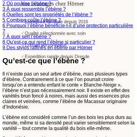
Vos avantages chez Hörner
2
Où pousse l’ébène ?
3
À quoi ressemble l’ébène ?
4
Quelles sont les propriétés de l’ébène ?
5
Combien coûte l’ébène ?
✓
Entreprise familiale depuis 2016
6
Pourquoi l’ébène bénéficie-t-il d’une protection particulière
?
✓
Qualité sélectionnée avec soin
7
À quoi sert l’ébène ?
8
Qu’est-ce qui rend l’ébène si particulier ?
✓
Conseil personnalisé
9
Des stylos raffinés en ébène par Hörner
✓
Expédition rapide depuis Dresde
Qu’est-ce que l’ébène ?
Il n’existe pas un seul arbre d’ébène, mais plusieurs types
d’ébène. Contrairement à ce que l’on pourrait croire
lorsqu’on a entendu enfant le conte « Blanche-Neige »,
l’ébène n’est pas nécessairement noir. Il existe en effet des
variétés brun foncé à noires, mais aussi des essences plus
claires et veinées, comme l’ébène de Macassar originaire
d’Indonésie.
L’ébène est considéré comme l’un des bois les plus durs au
monde, même si sa densité peut varier sensiblement selon la
variété – tout comme la qualité du bois elle-même.