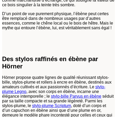
comme marchandise d’échange, ce qui souligne la valeur de
ce bois singulier à la teinte très sombre.
D’un point de vue purement physique, l’ébène peut certes
être remplacé dans de nombreux usages par d’autres
essences, comme le chêne local ou le bois de hêtre. Mais le
mythe qui entoure l’ébène, lui, est véritablement sans égal !
Des stylos raffinés en ébène par
Hörner
Hörner propose quatre lignes de qualité réunissant stylos-
bille, stylos-plume et rollers à encre en ébène, destinés aux
amateurs cultivés et aux passionnés d’écriture. Le
stylo-
plume Legno
, avec son corps en ébène, incarne une
élégance intemporelle ; le
stylo-bille Parvus en ébène
séduit
par sa taille compacte et sa grande légèreté. Parmi les
stylos-plume, le
stylo-plume Scriptum
, doté d’un corps et
d’un capuchon en ébène ainsi que d’une plume en or,
demeure le modèle phare incontesté pour celles et ceux qui