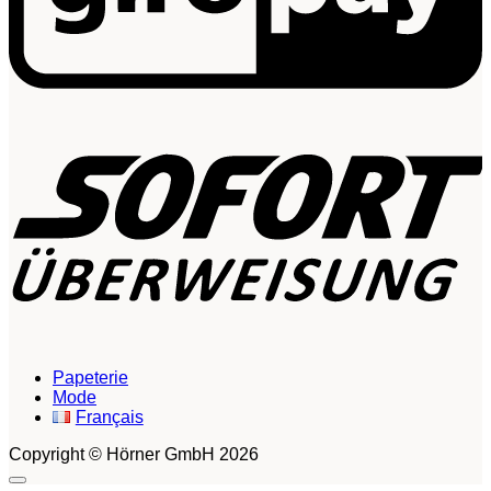
S
Papeterie
Mode
Français
Copyright © Hörner GmbH 2026