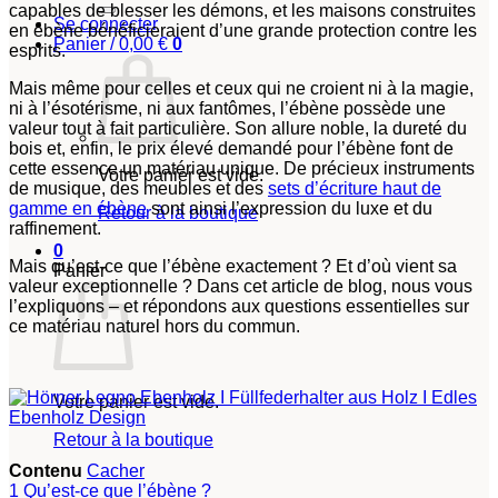
capables de blesser les démons, et les maisons construites
Se connecter
en ébène bénéficieraient d’une grande protection contre les
Panier /
0,00
€
0
esprits.
Mais même pour celles et ceux qui ne croient ni à la magie,
ni à l’ésotérisme, ni aux fantômes, l’ébène possède une
valeur tout à fait particulière. Son allure noble, la dureté du
bois et, enfin, le prix élevé demandé pour l’ébène font de
cette essence un matériau unique. De précieux instruments
Votre panier est vide.
de musique, des meubles et des
sets d’écriture haut de
gamme en ébène
sont ainsi l’expression du luxe et du
Retour à la boutique
raffinement.
0
Mais qu’est-ce que l’ébène exactement ? Et d’où vient sa
Panier
valeur exceptionnelle ? Dans cet article de blog, nous vous
l’expliquons – et répondons aux questions essentielles sur
ce matériau naturel hors du commun.
Votre panier est vide.
Retour à la boutique
Contenu
Cacher
1
Qu’est-ce que l’ébène ?