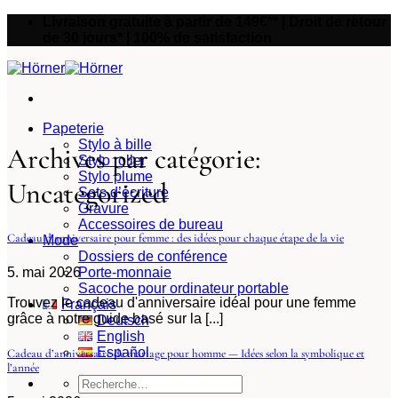
Passer
Livraison gratuite à partir de 149€** | Droit de retour
au
de 30 jours* | 100% de satisfaction
contenu
Papeterie
Stylo à bille
Archives par catégorie:
Stylo roller
Stylo plume
Uncategorized
Sets d’écriture
Gravure
Accessoires de bureau
Cadeau d’anniversaire pour femme : des idées pour chaque étape de la vie
Mode
Dossiers de conférence
5. mai 2026
Porte-monnaie
Sacoche pour ordinateur portable
Trouvez le cadeau d'anniversaire idéal pour une femme
Français
grâce à notre guide basé sur la [...]
Deutsch
English
Español
Cadeau d’anniversaire de mariage pour homme — Idées selon la symbolique et
l’année
Recherche
pour :