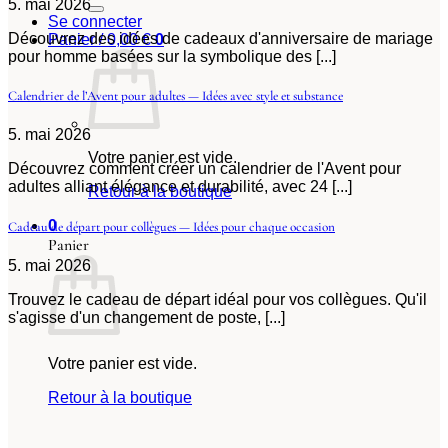
5. mai 2026
Se connecter
Découvrez des idées de cadeaux d'anniversaire de mariage
Panier /
0,00
€
0
pour homme basées sur la symbolique des [...]
Calendrier de l’Avent pour adultes — Idées avec style et substance
5. mai 2026
Votre panier est vide.
Découvrez comment créer un calendrier de l'Avent pour
adultes alliant élégance et durabilité, avec 24 [...]
Retour à la boutique
0
Cadeau de départ pour collègues — Idées pour chaque occasion
Panier
5. mai 2026
Trouvez le cadeau de départ idéal pour vos collègues. Qu'il
s'agisse d'un changement de poste, [...]
Votre panier est vide.
Retour à la boutique