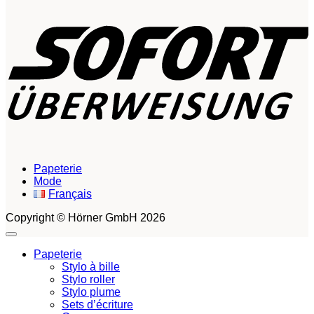
S
Papeterie
Mode
Français
Copyright © Hörner GmbH 2026
Papeterie
Stylo à bille
Stylo roller
Stylo plume
Sets d’écriture