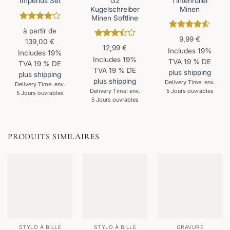
G2
Tintenroller
Imperius Set
Kugelschreiber
Minen
Minen Softline
Note
4
à partir de
sur 5
Note
4.5
9,99
€
139,00
€
sur 5
Note
12,99
€
Includes 19%
3.5
sur
Includes 19%
Includes 19%
5
TVA 19 % DE
TVA 19 % DE
TVA 19 % DE
plus
shipping
plus
shipping
plus
shipping
Delivery Time: env.
Delivery Time: env.
Delivery Time: env.
5 Jours ouvrables
5 Jours ouvrables
5 Jours ouvrables
PRODUITS SIMILAIRES
STYLO À BILLE
STYLO À BILLE
GRAVURE