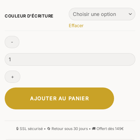
COULEUR D'ÉCRITURE
Effacer
quantité
de
Imperius
Stylo
à
bille
AJOUTER AU PANIER