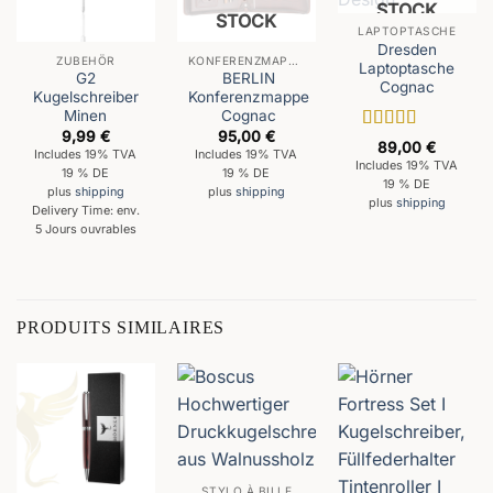
STOCK
STOCK
LAPTOPTASCHE
Dresden
ZUBEHÖR
KONFERENZMAPPEN
Laptoptasche
G2
BERLIN
Cognac
Kugelschreiber
Konferenzmappe
Minen
Cognac
9,99
€
95,00
€
Note
5
sur 5
89,00
€
Includes 19% TVA
Includes 19% TVA
Includes 19% TVA
19 % DE
19 % DE
19 % DE
plus
shipping
plus
shipping
plus
shipping
Delivery Time: env.
5 Jours ouvrables
PRODUITS SIMILAIRES
STYLO À BILLE