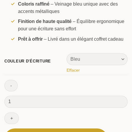
Coloris raffiné
– Veinage bleu unique avec des
accents métalliques
Finition de haute qualité
– Équilibre ergonomique
pour une écriture sans effort
Prêt à offrir
– Livré dans un élégant coffret cadeau
COULEUR D'ÉCRITURE
Effacer
quantité
de
Stylo
bille
Primus