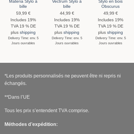
Materia Stylo à
Vectrum Stylo à
Stylo en bois
bille
bille
Obscurus
59,99
€
44,99
€
49,99
€
Includes 19%
Includes 19%
Includes 19%
TVA 19 % DE
TVA 19 % DE
TVA 19 % DE
plus
shipping
plus
shipping
plus
shipping
Delivery Time: env. 5
Delivery Time: env. 5
Delivery Time: env. 5
Jours ouvrables
Jours ouvrables
Jours ouvrables
*Les produits personnalisés ne peuvent être ni repris ni
échangés.
**Dans l’UE
Tous les prix s’entendent TVA comprise.
Méthodes d’expédition: