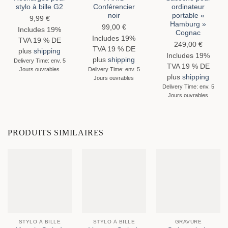
stylo à bille G2
Conférencier
ordinateur
noir
portable «
9,99
€
Hamburg »
99,00
€
Includes 19%
Cognac
Includes 19%
TVA 19 % DE
249,00
€
TVA 19 % DE
plus
shipping
Includes 19%
plus
shipping
Delivery Time: env. 5
TVA 19 % DE
Jours ouvrables
Delivery Time: env. 5
plus
shipping
Jours ouvrables
Delivery Time: env. 5
Jours ouvrables
PRODUITS SIMILAIRES
STYLO À BILLE
STYLO À BILLE
GRAVURE