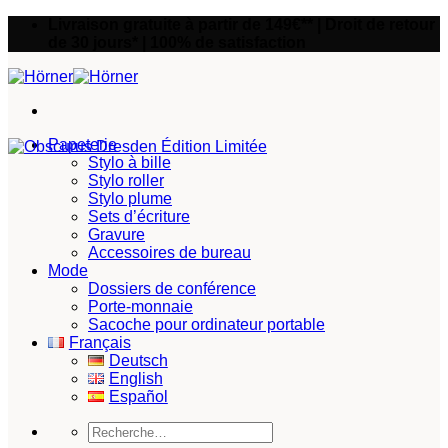
Passer
Livraison gratuite à partir de 149€** | Droit de retour
au
de 30 jours* | 100% de satisfaction
contenu
Papeterie
Stylo à bille
Stylo roller
Stylo plume
Sets d’écriture
Gravure
Accessoires de bureau
Mode
Dossiers de conférence
Porte-monnaie
Sacoche pour ordinateur portable
Français
Deutsch
English
Español
Recherche
pour :