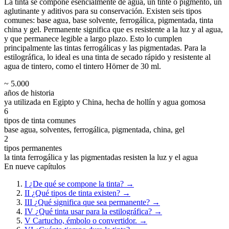
La tinta se compone esencialmente de agua, un tinte o pigmento, un
aglutinante y aditivos para su conservación. Existen seis tipos
comunes: base agua, base solvente, ferrogálica, pigmentada, tinta
china y gel. Permanente significa que es resistente a la luz y al agua,
y que permanece legible a largo plazo. Esto lo cumplen
principalmente las tintas ferrogálicas y las pigmentadas. Para la
estilográfica, lo ideal es una tinta de secado rápido y resistente al
agua de tintero, como el tintero Hörner de 30 ml.
~ 5.000
años de historia
ya utilizada en Egipto y China, hecha de hollín y agua gomosa
6
tipos de tinta comunes
base agua, solventes, ferrogálica, pigmentada, china, gel
2
tipos permanentes
la tinta ferrogálica y las pigmentadas resisten la luz y el agua
En nueve capítulos
I
¿De qué se compone la tinta?
→
II
¿Qué tipos de tinta existen?
→
III
¿Qué significa que sea permanente?
→
IV
¿Qué tinta usar para la estilográfica?
→
V
Cartucho, émbolo o convertidor.
→