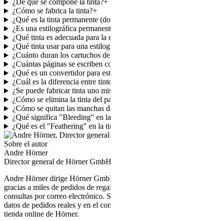
¿De qué se compone la tinta?
+
¿Cómo se fabrica la tinta?
+
¿Qué es la tinta permanente (documentenecht)?
+
¿Es una estilográfica permanente?
+
¿Qué tinta es adecuada para la estilográfica?
+
¿Qué tinta usar para una estilográfica de émbolo?
+
¿Cuánto duran los cartuchos de tinta?
+
¿Cuántas páginas se escriben con un cartucho de tinta?
+
¿Qué es un convertidor para estilográfica?
+
¿Cuál es la diferencia entre tinte y pigmento?
+
¿Se puede fabricar tinta uno mismo?
+
¿Cómo se elimina la tinta del papel?
+
¿Cómo se quitan las manchas de tinta de la ropa?
+
¿Qué significa "Bleeding" en la tinta?
+
¿Qué es el "Feathering" en la tinta?
+
Sobre el autor
Andre Hörner
Director general de Hörner GmbH
Andre Hörner dirige Hörner GmbH desde 2016 y conoce el surtido
gracias a miles de pedidos de regalos, encargos de grabado y
consultas por correo electrónico. Sus artículos de blog se basan en
datos de pedidos reales y en el contacto diario con los clientes de la
tienda online de Hörner.