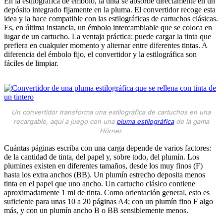
En la estilográfica de émbolo, la tinta se absorbe directamente en un
depósito integrado fijamente en la pluma. El convertidor recoge esta
idea y la hace compatible con las estilográficas de cartuchos clásicas.
Es, en última instancia, un émbolo intercambiable que se coloca en
lugar de un cartucho. La ventaja práctica: puede cargar la tinta que
prefiera en cualquier momento y alternar entre diferentes tintas. A
diferencia del émbolo fijo, el convertidor y la estilográfica son
fáciles de limpiar.
Un convertidor transforma una estilográfica de cartuchos en una
recargable, aquí a juego con una
pluma estilográfica
de la gama
Hörner.
Cuántas páginas escriba con una carga depende de varios factores:
de la cantidad de tinta, del papel y, sobre todo, del plumín. Los
plumines existen en diferentes tamaños, desde los muy finos (F)
hasta los extra anchos (BB). Un plumín estrecho deposita menos
tinta en el papel que uno ancho. Un cartucho clásico contiene
aproximadamente 1 ml de tinta. Como orientación general, esto es
suficiente para unas 10 a 20 páginas A4; con un plumín fino F algo
más, y con un plumín ancho B o BB sensiblemente menos.