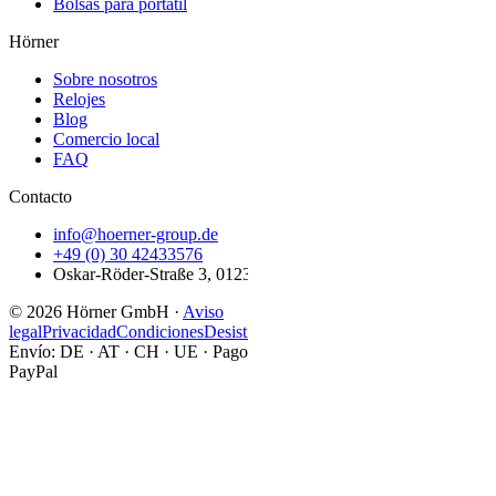
Bolsas para portátil
Hörner
Sobre nosotros
Relojes
Blog
Comercio local
FAQ
Contacto
info@hoerner-group.de
+49 (0) 30 42433576
Oskar-Röder-Straße 3, 01237 Dresden
© 2026 Hörner GmbH
·
Aviso
legal
Privacidad
Condiciones
Desistimiento
Envío: DE · AT · CH · UE
·
Pago: Visa · MC · SEPA · Klarna ·
PayPal