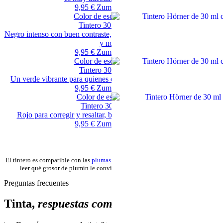
9,95 €
Zum Produkt →
Color de escritura negro
Tintero 30 ml, Negro
Negro intenso con buen contraste, la elección más sobria para firmas
y notas.
9,95 €
Zum Produkt →
Color de escritura verde
Tintero 30 ml, Verde
Un verde vibrante para quienes desean alejarse del azul habitual.
9,95 €
Zum Produkt →
Color de escritura rojo
Tintero 30 ml, Rojo
Rojo para corregir y resaltar, bien visible sobre papel blanco.
9,95 €
Zum Produkt →
El tintero es compatible con las
plumas estilográficas
de la gama Hörner. Puede
leer qué grosor de plumín le conviene en la guía
grosores de plumín
.
Preguntas frecuentes
Tinta,
respuestas compactas.