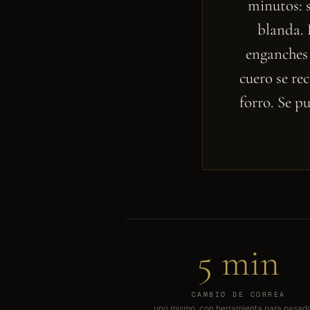
minutos: s
blanda. L
enganches 
cuero se re
forro. Se p
5 min
CAMBIO DE CORREA
uno mismo, con herramienta para pasad