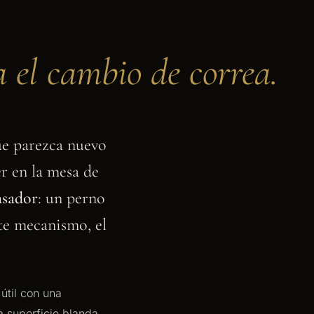
za el cambio de correa.
ue parezca nuevo
er en la mesa de
asador
: un perno
te mecanismo, el
útil con una
a superficie blanda.