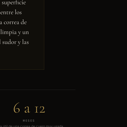
 superficie
 entre los
a correa de
 limpia y un
 sudor y las
6 a 12
MESES
a útil de una correa de cuero muy usada