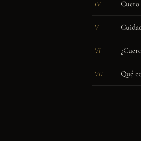
Cuero 
IV
Cuidad
V
¿Cuero
VI
Qué co
VII