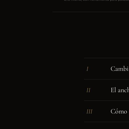
Cambia
I
El anc
II
Cómo r
III