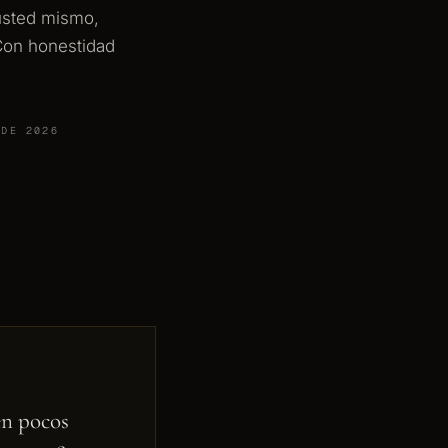
 usted mismo,
Con honestidad
 DE 2026
en pocos