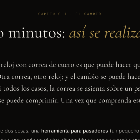
CAPÍTULO I · EL CAMBIO
o minutos:
así se reali
reloj con correa de cuero es que puede hacer q
Otra correa, otro reloj; y el cambio se puede hac
i todos los casos, la correa se asienta sobre un
p
 se puede comprimir. Una vez que comprenda es
te dos cosas: una
herramienta para pasadores
(un pequeño 
emo y una punta en el otro, disponible por pocos euros) y un