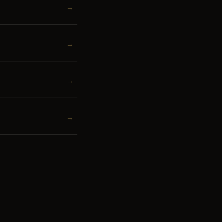
→
→
→
→