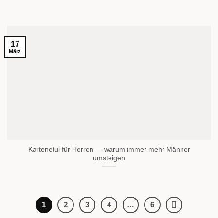
17
März
Kartenetui für Herren — warum immer mehr Männer
umsteigen
1
2
3
4
…
6