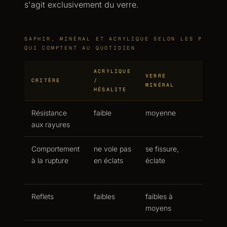
s'agit exclusivement du verre.
SAPHIR, MINÉRAL ET ACRYLIQUE SELON LES PROPRI
QUI COMPTENT AU QUOTIDIEN
ACRYLIQUE
VERRE
VERRE
CRITÈRE
/
MINÉRAL
SAPHI
HÉSALITE
Résistance
faible
moyenne
très é
aux rayures
(Mohs 
Comportement
ne vole pas
se fissure,
cassan
à la rupture
en éclats
éclate
peut
s'écail
Reflets
faibles
faibles à
élevés
moyens
antirefl