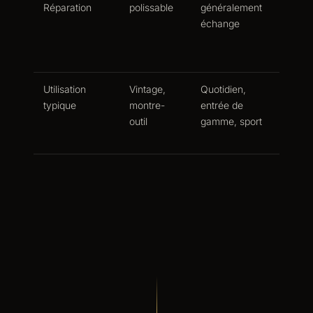
Réparation
polissable
généralement
échan
échange
unique
cas le 
cher
Utilisation
Vintage,
Quotidien,
Quotid
typique
montre-
entrée de
critiqu
outil
gamme, sport
pour le
rayure