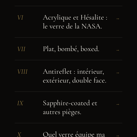
Acrylique et Hésalite :
VI
→
le verre de la NASA.
Plat, bombé, boxed.
VII
→
Antireflet : intérieur,
VIII
→
extérieur, double face.
Sapphire-coated et
IX
→
autres pièges.
Quel verre équipe ma
X
→