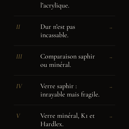
l’acrylique.
Dur n’est pas
II
→
incassable.
Comparaison saphir
III
→
ou minéral.
Verre saphir :
IV
→
inrayable mais fragile.
Verre minéral, K1 et
V
→
Hardlex.