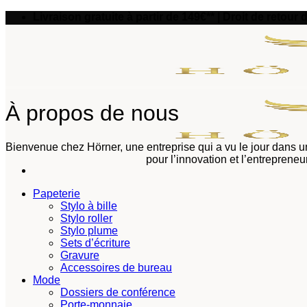
Passer
Livraison gratuite à partir de 149€** | Droit de retour 
au
contenu
À propos de nous
Bienvenue chez Hörner, une entreprise qui a vu le jour dans 
pour l’innovation et l’entreprene
Papeterie
Stylo à bille
Stylo roller
Stylo plume
Sets d’écriture
Gravure
Accessoires de bureau
Mode
Dossiers de conférence
Porte-monnaie