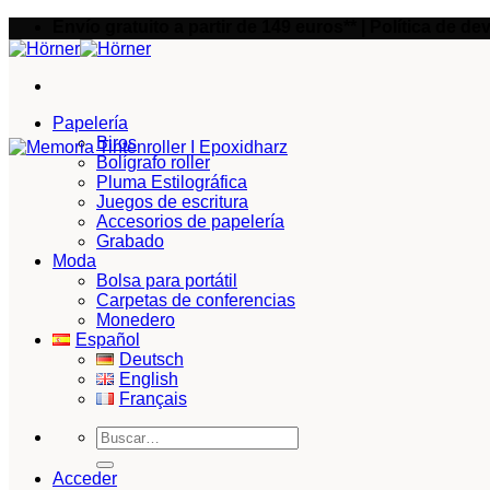
Saltar
Envío gratuito a partir de 149 euros** | Política de d
al
contenido
Papelería
Biros
Bolígrafo roller
Pluma Estilográfica
Juegos de escritura
Accesorios de papelería
Grabado
Moda
Bolsa para portátil
Carpetas de conferencias
Monedero
Español
Deutsch
English
Français
Buscar
por:
Acceder