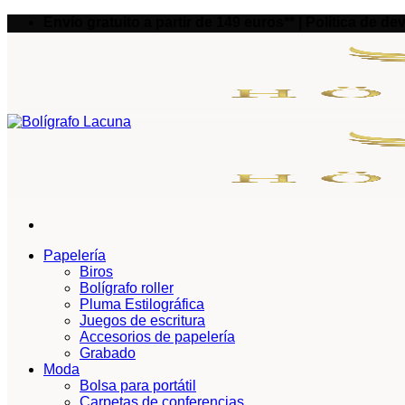
Saltar
Envío gratuito a partir de 149 euros** | Política de d
al
contenido
Papelería
Biros
Bolígrafo roller
Pluma Estilográfica
Juegos de escritura
Accesorios de papelería
Grabado
Moda
Bolsa para portátil
Carpetas de conferencias