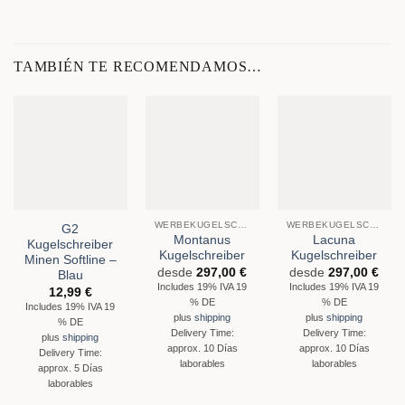
TAMBIÉN TE RECOMENDAMOS…
WERBEKUGELSCHREIBER
WERBEKUGELSCHREIBER
G2
Montanus
Lacuna
Kugelschreiber
Kugelschreiber
Kugelschreiber
Minen Softline –
desde
297,00
€
desde
297,00
€
Blau
Includes 19% IVA 19
Includes 19% IVA 19
12,99
€
% DE
% DE
Includes 19% IVA 19
plus
shipping
plus
shipping
% DE
Delivery Time:
Delivery Time:
plus
shipping
approx. 10 Días
approx. 10 Días
Delivery Time:
laborables
laborables
approx. 5 Días
laborables