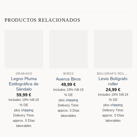
PRODUCTOS RELACIONADOS
GRABADO
BIROS
BOLÍGRAFO ROLLER
Legno Pluma
Levio Bolígrafo
Auerus Biros
Estilográfica de
roller
49,99
€
Sándalo
24,99
€
Includes 19% IVA 19
59,99
€
Includes 19% IVA 19
% DE
Includes 19% IVA 19
% DE
plus
shipping
% DE
plus
shipping
Delivery Time:
plus
shipping
Delivery Time:
approx. 5 Días
Delivery Time:
approx. 5 Días
laborables
approx. 5 Días
laborables
laborables