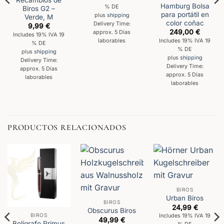
Recambios de
Hamburg Bolsa
% DE
Biros G2 –
para portátil en
plus
shipping
Verde, M
color coñac
Delivery Time:
9,99
€
249,00
€
approx. 5 Días
Includes 19% IVA 19
Includes 19% IVA 19
laborables
% DE
% DE
plus
shipping
plus
shipping
Delivery Time:
Delivery Time:
approx. 5 Días
approx. 5 Días
laborables
laborables
PRODUCTOS RELACIONADOS
BIROS
Urban Biros
BIROS
24,99
€
Obscurus Biros
Includes 19% IVA 19
BIROS
49,99
€
Bolígrafo Primus