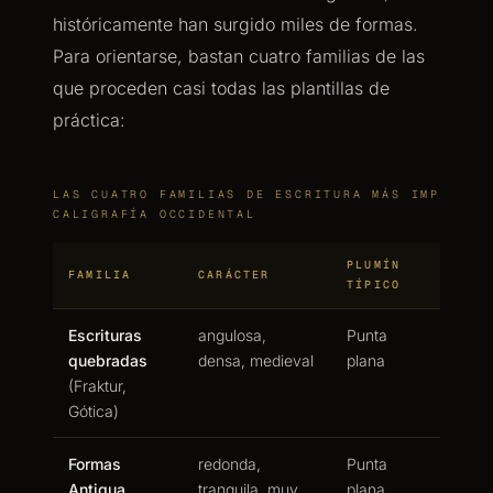
históricamente han surgido miles de formas.
Para orientarse, bastan cuatro familias de las
que proceden casi todas las plantillas de
práctica:
LAS CUATRO FAMILIAS DE ESCRITURA MÁS IMPORTAN
CALIGRAFÍA OCCIDENTAL
PLUMÍN
¿PARA
FAMILIA
CARÁCTER
TÍPICO
PRINC
Escrituras
angulosa,
Punta
buena:
quebradas
densa, medieval
plana
constr
(Fraktur,
claras
Gótica)
Formas
redonda,
Punta
muy bu
Antiqua
tranquila, muy
plana
inicio 