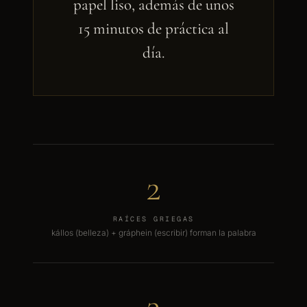
papel liso, además de unos
15 minutos de práctica al
día.
2
RAÍCES GRIEGAS
kállos (belleza) + gráphein (escribir) forman la palabra
3