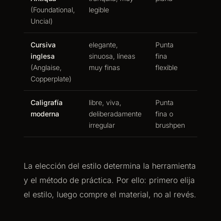
(Foundational,
legible
Uncial)
Cursiva
elegante,
Punta
exigent
inglesa
sinuosa, líneas
fina
control
(Anglaise,
muy finas
flexible
Copperplate)
Caligrafía
libre, viva,
Punta
buena:
moderna
deliberadamente
fina o
las de
irregular
brushpen
La elección del estilo determina la herramienta
y el método de práctica. Por ello: primero elija
el estilo, luego compre el material, no al revés.