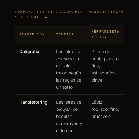
COMPARATIVA DE CALIGRAFÍA, HANDLETTERING
Y TIPOGRAFÍA
HERRAMIENTA
DISCIPLINA
TÉCNICA
TÍPICA
Caligrafía
Las letras se
Pluma de
escriben
: de
punta plana o
un solo
fina,
trazo, según
estilográfica,
las reglas de
pincel
un estilo
Handlettering
Las letras se
Lápiz,
dibujan
: se
rotulador fino,
bocetan,
brushpen
construyen y
colorean