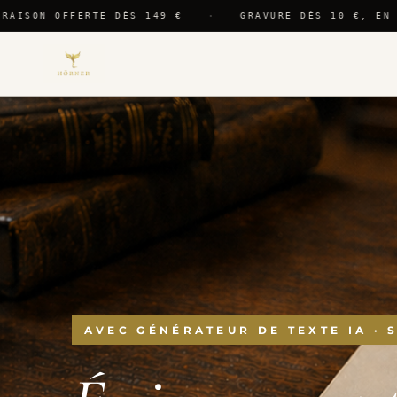
AISON OFFERTE DÈS 149 €
·
GRAVURE DÈS 10 €, EN 2
I
Les premiers
→
mots : ce qu'il
faut vraiment
écrire.
II
La structure
→
d'une carte de
condoléances
en cinq
AVEC GÉNÉRATEUR DE TEXTE IA · 
étapes.
III
Modèles pour
→