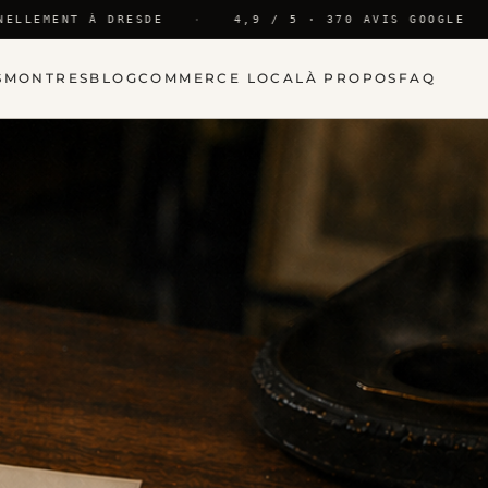
LLEMENT À DRESDE
·
4,9 / 5 · 370 AVIS GOOGLE
·
S
MONTRES
BLOG
COMMERCE LOCAL
À PROPOS
FAQ