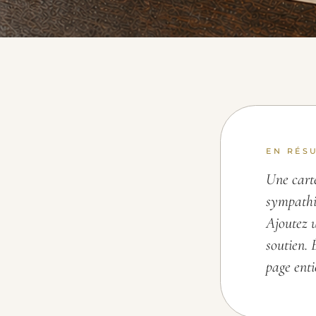
mieux ne pas
écrire.
EN RÉS
Une cart
sympathi
Ajoutez u
soutien. 
page enti