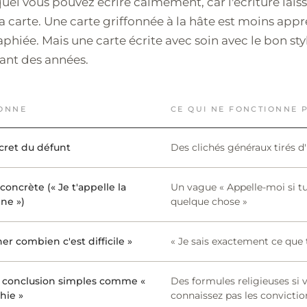
quel vous pouvez écrire calmement, car l'écriture lais
a carte. Une carte griffonnée à la hâte est moins app
aphiée. Mais une carte écrite avec soin avec le bon sty
ant des années.
IONNE
CE QUI NE FONCTIONNE 
cret du défunt
Des clichés généraux tirés d
concrète (« Je t'appelle la
Un vague « Appelle-moi si tu
ne »)
quelque chose »
er combien c'est difficile »
« Je sais exactement ce que 
 conclusion simples comme «
Des formules religieuses si 
hie »
connaissez pas les convictio