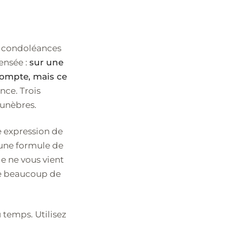
de condoléances
pensée :
sur une
compte, mais ce
nce. Trois
funèbres.
e expression de
 une formule de
le ne vous vient
que beaucoup de
 temps. Utilisez