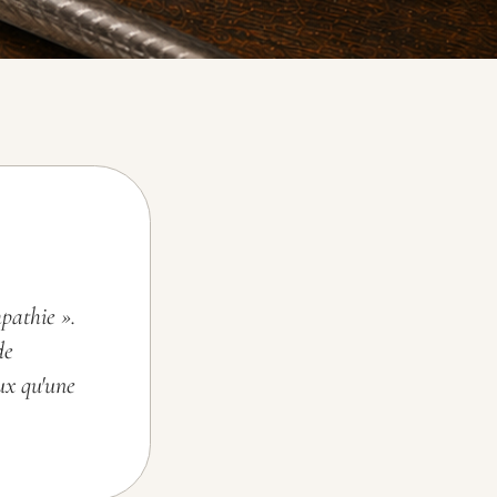
pathie ».
de
ux qu'une