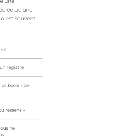
se une
réciée qu'une
lo est souvent
PAS
'un registre
 as besoin de
tu ressens »
vous ne
ns