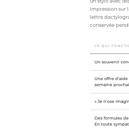
un stylo avec le
impression sur l
lettre dactylogr
conservée pend
CE QUI FONCT
Un souvenir con
Une offre d'aide 
semaine prochai
« Je n'ose imagin
Des formules de
En toute sympat