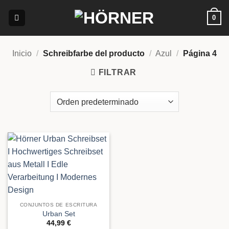
Saltar
0
al
contenido
Inicio
/
Schreibfarbe del producto
/
Azul
/
Página 4
FILTRAR
CONJUNTOS DE ESCRITURA
Urban Set
44,99
€