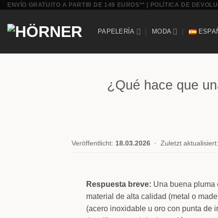
ENVÍO GRATUITO A PARTIR DE 149 EUROS** | POLÍTICA DE DEVOLU
Saltar
al
contenido
PAPELERÍA
MODA
ESPA
¿Qué hace que una
Veröffentlicht:
18.03.2026
·
Zuletzt aktualisiert
Respuesta breve:
Una buena pluma est
material de alta calidad (metal o made
(acero inoxidable u oro con punta de iri