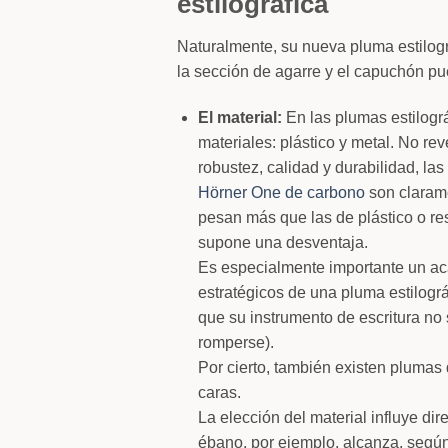
estilográfica
Naturalmente, su nueva pluma estilográf
la sección de agarre y el capuchón p
El material:
En las plumas estilográ
materiales: plástico y metal. No re
robustez, calidad y durabilidad, las
Hörner One de carbono
son clarame
pesan más que las de plástico o re
supone una desventaja.
Es especialmente importante un ac
estratégicos de una pluma estilográf
que su instrumento de escritura no
romperse).
Por cierto, también existen plumas
caras.
La elección del material influye dir
ébano, por ejemplo, alcanza, segú