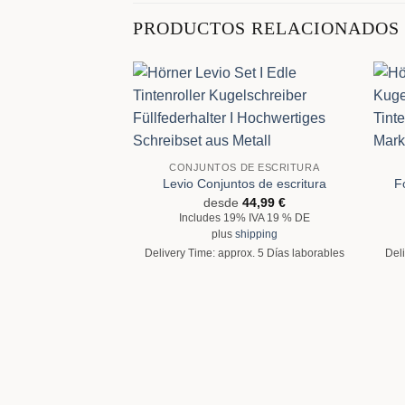
PRODUCTOS RELACIONADOS
CONJUNTOS DE ESCRITURA
Levio Conjuntos de escritura
F
desde
44,99
€
Includes 19% IVA 19 % DE
plus
shipping
Delivery Time: approx. 5 Días laborables
Deli
DE ESCRITURA
tos de escritura
e
84,99
€
% IVA 19 % DE
hipping
ox. 5 Días laborables