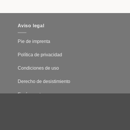
Aviso legal
Pie de imprenta
Política de privacidad
Condiciones de uso
Derecho de desistimiento
Envío y entrega
Visa
PayPal
Stripe
MasterCard
GiroPay
Sofort