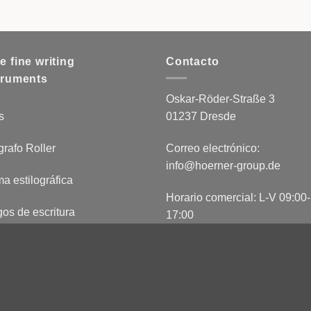
e fine writing
Contacto
truments
Oskar-Röder-Straße 3
s
01237 Dresde
grafo Roller
Correo electrónico:
info@hoerner-group.de
a estilográfica
Horario comercial: L-V 09:00-
os de escritura
17:00
chos reservados