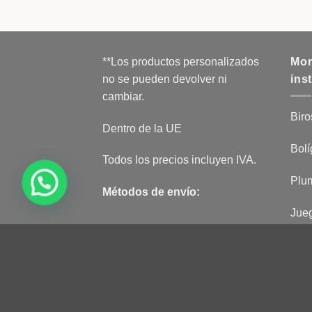
**Los productos personalizados
Mor
no se pueden devolver ni
ins
cambiar.
Biro
Dentro de la UE
Bolí
Todos los precios incluyen IVA.
Plum
Métodos de envío:
Jueg
PAPELERÍA
MODA
ESPAÑOL
Copyright © Hörner GmbH 2026 Todos los dere