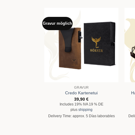
Gravur möglich
GRAVUR
Credo Kartenetui
H
39,90
€
Includes 19% IVA 19 % DE
plus
shipping
Delivery Time: approx. 5 Días laborables
Deli