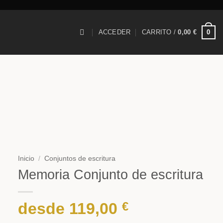
0
ACCEDER
CARRITO /
0,00
€
Inicio
/
Conjuntos de escritura
Memoria Conjunto de escritura
desde
119,00
€