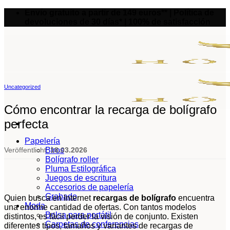
Saltar
Envío gratuito a partir de 149 euros** | Política de
al
devoluciones de 30 días* | 100% de satisfacción
contenido
Uncategorized
Cómo encontrar la recarga de bolígrafo
perfecta
Papelería
Biros
Veröffentlicht:
18.03.2026
Bolígrafo roller
Pluma Estilográfica
Juegos de escritura
Accesorios de papelería
Grabado
Quien busca en Internet
recargas de bolígrafo
encuentra
Moda
una enorme cantidad de ofertas. Con tantos modelos
Bolsa para portátil
distintos, es fácil perder la visión de conjunto. Existen
Carpetas de conferencias
diferentes tipos, tamaños y variantes de recargas de