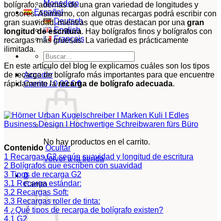
Monedero
bolígrafo, además de una gran variedad de longitudes y
Español
grosores. Asimismo, con algunas recargas podrá escribir con
Deutsch
gran suavidad, mientras que otras destacan por una
gran
English
longitud de escritura
. Hay bolígrafos finos y bolígrafos con
Français
recargas más gruesas. La variedad es prácticamente
ilimitada.
Buscar
por:
En este artículo del blog le explicamos cuáles son los tipos
de recarga de bolígrafo más importantes para que encuentre
Acceder
rápidamente la
recarga de bolígrafo adecuada
.
Carrito /
0,00
€
0
No hay productos en el carrito.
Contenido
Ocultar
1
Recargas G2 según suavidad y longitud de escritura
Volver a la tienda
2
Bolígrafos que escriben con suavidad
3
Tipos de recarga G2
0
3.1
Recarga estándar:
Carrito
3.2
Recargas Soft:
3.3
Recargas roller de tinta:
4
¿Qué tipos de recarga de bolígrafo existen?
4.1
G2