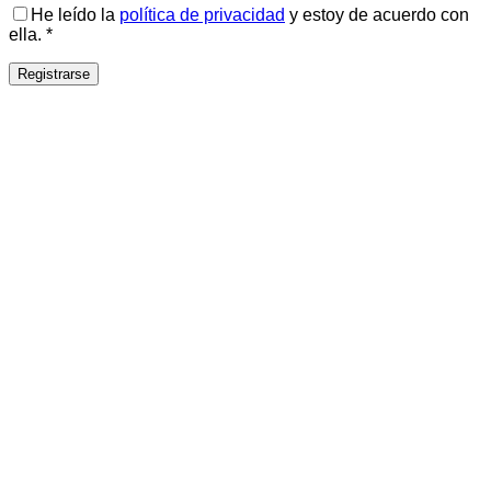
He leído la
política de privacidad
y estoy de acuerdo con
ella.
*
Registrarse
Haben Sie eine Frage? Dann schreiben Sie uns einfach
über Whatsapp
Open chat
Powered by
Joinchat