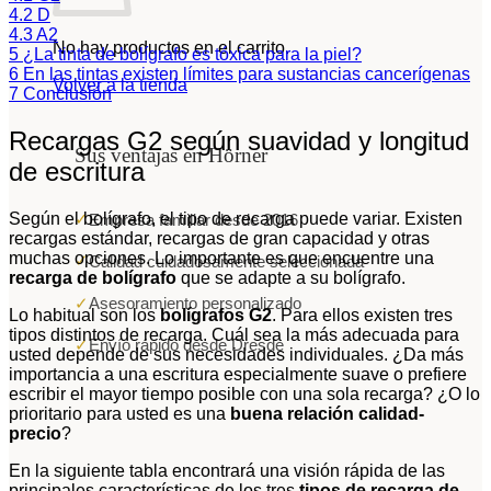
4.2
D
4.3
A2
No hay productos en el carrito.
5
¿La tinta de bolígrafo es tóxica para la piel?
6
En las tintas existen límites para sustancias cancerígenas
Volver a la tienda
7
Conclusión
Recargas G2 según suavidad y longitud
Sus ventajas en Hörner
de escritura
Según el bolígrafo, el tipo de recarga puede variar. Existen
✓
Empresa familiar desde 2016
recargas estándar, recargas de gran capacidad y otras
muchas opciones. Lo importante es que encuentre una
✓
Calidad cuidadosamente seleccionada
recarga de bolígrafo
que se adapte a su bolígrafo.
✓
Asesoramiento personalizado
Lo habitual son los
bolígrafos G2
. Para ellos existen tres
tipos distintos de recarga. Cuál sea la más adecuada para
✓
Envío rápido desde Dresde
usted depende de sus necesidades individuales. ¿Da más
importancia a una escritura especialmente suave o prefiere
escribir el mayor tiempo posible con una sola recarga? ¿O lo
prioritario para usted es una
buena relación calidad-
precio
?
En la siguiente tabla encontrará una visión rápida de las
principales características de los tres
tipos de recarga de