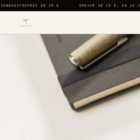
ANDKOSTENFREI AB 29 €
·
GRAVUR AB 10 €, IN 24 ST
I
Warum die
→
Börse
schrumpft
II
Etui, Slim
→
Wallet, Börse
III
Leder, Metall
→
oder Stoff
IV
Wie viele
→
Karten