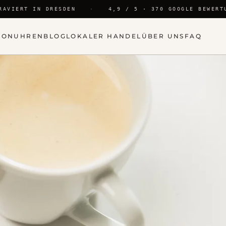
AVIERT IN DRESDEN
·
4,9 / 5 · 370 GOOGLE BEWERTU
ION
UHREN
BLOG
LOKALER HANDEL
ÜBER UNS
FAQ