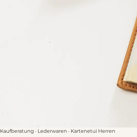
wirklich
V
Worauf Sie
→
beim Kauf
achten
VI
Kartenetui als
→
Geschenk
VII
Bei Hörner
→
VIII
Häufige
→
Fragen
Kaufberatung · Lederwaren · Kartenetui Herren