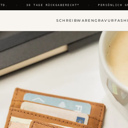
D.
·
30 TAGE RÜCKGABERECHT*
·
PERSÖNLICH GR
SCHREIBWAREN
GRAVUR
FASH