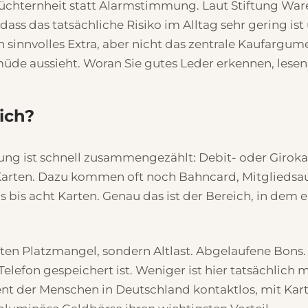
Nüchternheit statt Alarmstimmung. Laut Stiftung War
, dass das tatsächliche Risiko im Alltag sehr gering 
n sinnvolles Extra, aber nicht das zentrale Kaufargum
müde aussieht. Woran Sie gutes Leder erkennen, lese
ich?
attung ist schnell zusammengezählt: Debit- oder Girok
 Karten. Dazu kommen oft noch Bahncard, Mitgliedsau
 bis acht Karten. Genau das ist der Bereich, in dem 
elten Platzmangel, sondern Altlast. Abgelaufene Bon
elefon gespeichert ist. Weniger ist hier tatsächlich 
ozent der Menschen in Deutschland kontaktlos, mit K