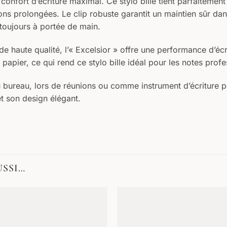
confort d’écriture maximal. Ce stylo bille tient parfaitemen
ons prolongées. Le clip robuste garantit un maintien sûr dan
 toujours à portée de main.
 haute qualité, l’« Excelsior » offre une performance d’écri
e papier, ce qui rend ce stylo bille idéal pour les notes prof
u bureau, lors de réunions ou comme instrument d’écriture per
et son design élégant.
USSI…