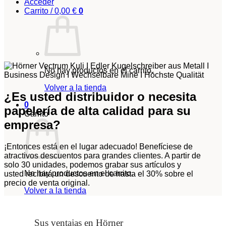
Acceder
Carrito /
0,00
€
0
No hay productos en el carrito.
Volver a la tienda
¿Es usted distribuidor o necesita
0
papelería de alta calidad para su
Carrito
empresa?
¡Entonces está en el lugar adecuado! Benefíciese de
atractivos descuentos para grandes clientes. A partir de
solo 30 unidades, podemos grabar sus artículos y
No hay productos en el carrito.
usted recibirá un descuento de hasta el 30% sobre el
precio de venta original.
Volver a la tienda
Sus ventajas en Hörner